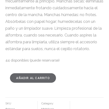
frecuentemente al principio. Manchas secas: elimínalas
inmediatamente frotando cuidadosamente hacia el
centro de la mancha. Manchas húmedas: no frotes.
Absórbelas con papel hogar; humedécelas con un
paño y un limpiador suave. Limpieza profesional de la
alfombra, cuando sea necesario. Cuando aspires la
alfombra para limpiarla, utiliza siempre el accesorio
estándar para suelos, nunca el cepillo rotatorio.
44 disponibles (puede reservarse)
AÑADIR AL CARRITO
ALFOMBRA
NATURAL
YUTE
DECORACIÓN
100
X
100
CM
SKU
Category:
CANTIDAD
609333
Mobiliario