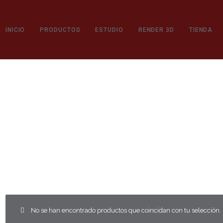
INICIO
PRODUCTOS
ESTUDIO
RENDER 3D
TIENDA
No se han encontrado productos que coincidan con tu selección.